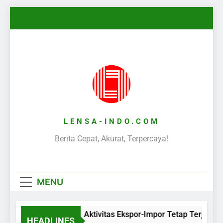
Skip
to
content
LENSA-INDO.COM
Berita Cepat, Akurat, Terpercaya!
MENU
Aktivitas Ekspor-Impor Tetap Terjaga 
HEADLINES