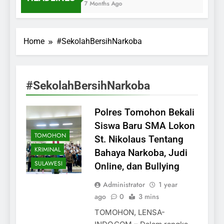
7 Months Ago
Home
#SekolahBersihNarkoba
#SekolahBersihNarkoba
Polres Tomohon Bekali
Siswa Baru SMA Lokon
TOMOHON
St. Nikolaus Tentang
KRIMINAL
Bahaya Narkoba, Judi
SULAWESI
Online, dan Bullying
Administrator
1 year
ago
0
3 mins
TOMOHON, LENSA-