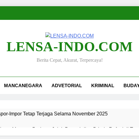
LENSA-INDO.COM
Berita Cepat, Akurat, Terpercaya!
MANCANEGARA
ADVETORIAL
KRIMINAL
BUDA
kspor-Impor Tetap Terjaga Selama November 2025
ang, Merawat Budaya: Jejak Pengabdian Bripda Rafael di Ta