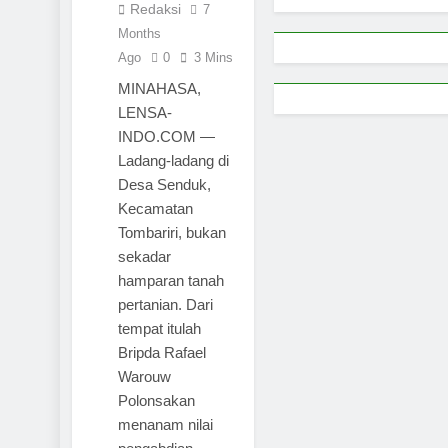
Redaksi
7
Months
Ago
0
3 Mins
MINAHASA,
LENSA-
INDO.COM —
Ladang-ladang di
Desa Senduk,
Kecamatan
Tombariri, bukan
sekadar
hamparan tanah
pertanian. Dari
tempat itulah
Bripda Rafael
Warouw
Polonsakan
menanam nilai