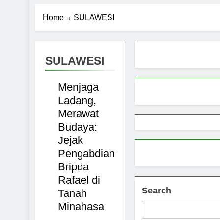
Pemerintah 
Home
SULAWESI
9 Months Ago
Pemprov Sul
BERANDA
9 Months Ago
TOMOHON
Aktivitas E
SULAWESI
MINAHASA
9 Months Ago
SULAWESI
Petani Sula
Menjaga
MANADO
9 Months Ago
Ladang,
Merawat
Budaya:
Jejak
Pengabdian
Bripda
Rafael di
Search
Tanah
Minahasa