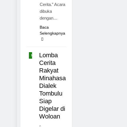
Cerita.” Acara
dibuka
dengan…
TOMOHON
Baca
MINAHASA
Selengkapnya
BUDAYA
SULAWESI
Lomba
MANADO
Cerita
Rakyat
Minahasa
Dialek
Tombulu
Siap
Digelar di
Woloan