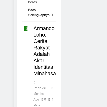
keras…
Baca
Selengkapnya
TOMOHON
Armando
SULAWESI
Loho:
Cerita
Rakyat
Adalah
Akar
Identitas
Minahasa
Redaksi
10
Months
Ago
0
4
Mins