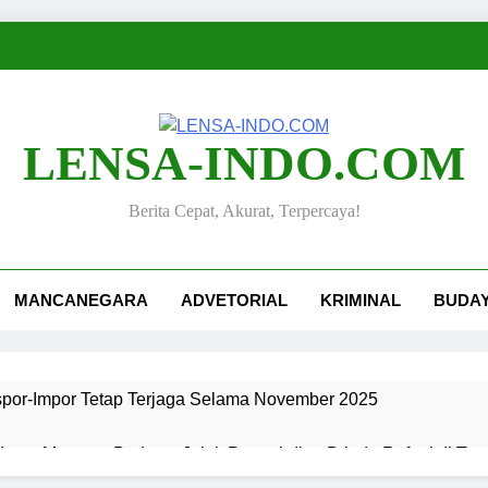
LENSA-INDO.COM
Berita Cepat, Akurat, Terpercaya!
MANCANEGARA
ADVETORIAL
KRIMINAL
BUDA
kspor-Impor Tetap Terjaga Selama November 2025
ang, Merawat Budaya: Jejak Pengabdian Bripda Rafael di Ta