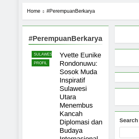
Pemerintah 
Home
#PerempuanBerkarya
9 Months Ago
Pemprov Sul
NASIONAL
9 Months Ago
Aktivitas E
#PerempuanBerkarya
BUDAYA
9 Months Ago
PARIWISATA
Petani Sula
Yvette Eunike
SULAWESI
9 Months Ago
Rondonuwu:
PROFIL
Sosok Muda
Inspiratif
Sulawesi
Utara
Menembus
Kancah
Search
Diplomasi dan
Budaya
Internasional