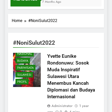
7 Months Ago
Home
#NoniSulut2022
#NoniSulut2022
NASIONAL
Yvette Eunike
BUDAYA
Rondonuwu: Sosok
PARIWISATA
Muda Inspiratif
SULAWESI
Sulawesi Utara
PROFIL
Menembus Kancah
Diplomasi dan Budaya
Internasional
Administrator
1 year
ago
0
4 mins