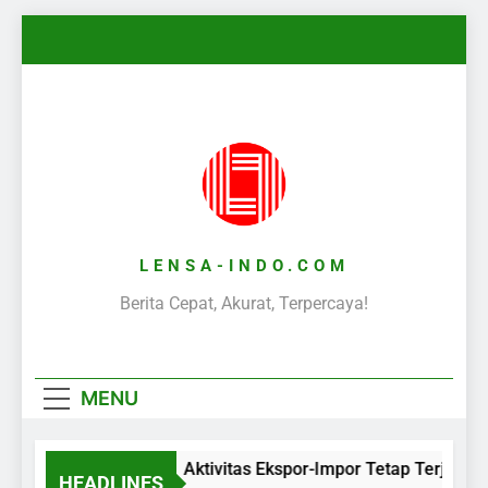
Skip
to
content
LENSA-INDO.COM
Berita Cepat, Akurat, Terpercaya!
MENU
Aktivitas Ekspor-Impor Tetap Terjaga 
HEADLINES