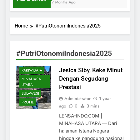
7 Months Ago
Home
#PutriOtonomiIndonesia2025
#PutriOtonomiIndonesia2025
Jesica Siby, Keke Minut
PARIWISATA
Dengan Segudang
MINAHASA
UTARA
Prestasi
SULAWESI
Administrator
1 year
PROFIL
ago
0
3 mins
LENSA-INDO.COM |
MINAHASA UTARA — Dari
halaman Istana Negara
hingga ke panggung nasional