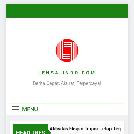
Skip
to
content
LENSA-INDO.COM
Berita Cepat, Akurat, Terpercaya!
MENU
Aktivitas Ekspor-Impor Tetap Terjaga 
HEADLINES