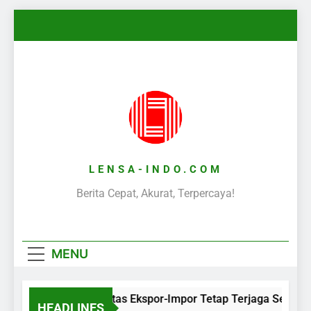
Skip
to
content
LENSA-INDO.COM
Berita Cepat, Akurat, Terpercaya!
MENU
Aktivitas Ekspor-Impor Tetap Terjaga Selama 
HEADLINES