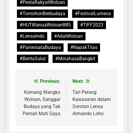
#PestaRakyatWoloan
#TomohonBerbudaya
#FestivalLumeos
#HUTWanuaWoloan885
#TIFF2023
#LensaIndo
#AdatWoloan
#PariwisataBudaya
#NapakTilas
#BeritaSulut
#MinahasaBangkit
Previous:
Next:
Post
navigation
Kamang Wangko
Tari Perang
Woloan, Sanggar
Kawasaran dalam
Budaya yang Tak
Sorotan Lensa
Pernah Mati Gaya
Armando Loho