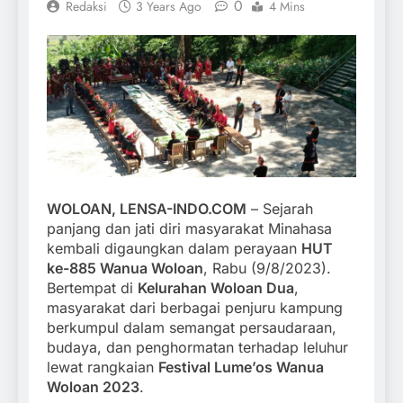
0
Redaksi
3 Years Ago
4 Mins
WOLOAN, LENSA-INDO.COM
– Sejarah
panjang dan jati diri masyarakat Minahasa
kembali digaungkan dalam perayaan
HUT
ke-885 Wanua Woloan
, Rabu (9/8/2023).
Bertempat di
Kelurahan Woloan Dua
,
masyarakat dari berbagai penjuru kampung
berkumpul dalam semangat persaudaraan,
budaya, dan penghormatan terhadap leluhur
lewat rangkaian
Festival Lume’os Wanua
Woloan 2023
.