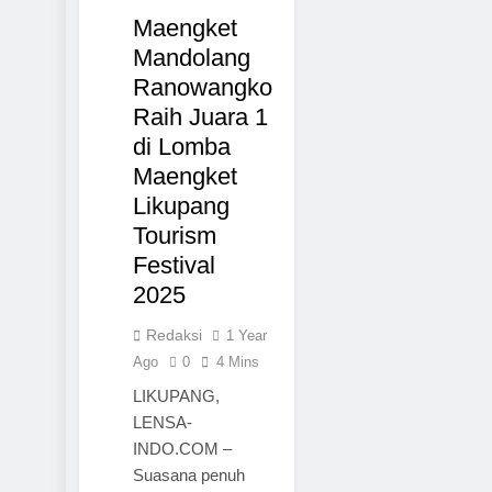
MANADO
Maengket
PROFIL
Mandolang
Ranowangko
Raih Juara 1
di Lomba
Maengket
Likupang
Tourism
Festival
2025
Redaksi
1 Year
Ago
0
4 Mins
LIKUPANG,
LENSA-
INDO.COM –
Suasana penuh