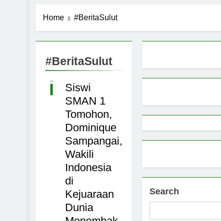
Pemerintah 
Home
#BeritaSulut
9 Months Ago
Pemprov Sul
TOMOHON
9 Months Ago
NASIONAL
Aktivitas E
#BeritaSulut
ADVETORIAL
9 Months Ago
SULAWESI
Petani Sula
Siswi
MANADO
9 Months Ago
SMAN 1
Tomohon,
Dominique
Sampangai,
Wakili
Indonesia
di
Search
Kejuaraan
Dunia
Menembak