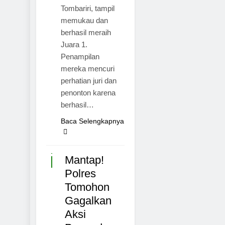
Tombariri, tampil
memukau dan
berhasil meraih
Juara 1.
Penampilan
mereka mencuri
perhatian juri dan
TOMOHON
penonton karena
berhasil…
MINAHASA
NASIONAL
Baca Selengkapnya
KRIMINAL
SULAWESI
Mantap!
MANADO
Polres
Tomohon
Gagalkan
Aksi