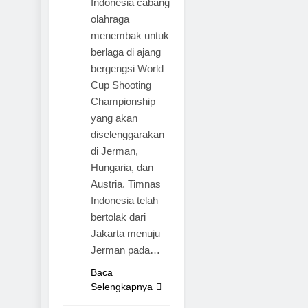
Indonesia cabang
olahraga
menembak untuk
berlaga di ajang
bergengsi World
Cup Shooting
Championship
yang akan
diselenggarakan
di Jerman,
MINAHASA
Hungaria, dan
NASIONAL
Austria. Timnas
Indonesia telah
ADVETORIAL
bertolak dari
BUDAYA
Jakarta menuju
PARIWISATA
Jerman pada…
MINAHASA
UTARA
Baca
Selengkapnya
SULAWESI