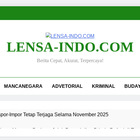
LENSA-INDO.COM
Berita Cepat, Akurat, Terpercaya!
MANCANEGARA
ADVETORIAL
KRIMINAL
BUDA
kspor-Impor Tetap Terjaga Selama November 2025
ang, Merawat Budaya: Jejak Pengabdian Bripda Rafael di Ta