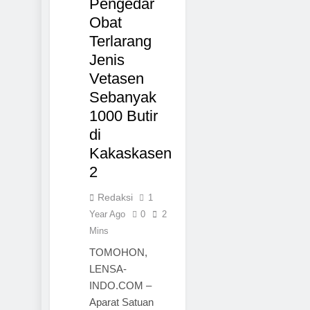
Pengedar
Obat
Terlarang
Jenis
Vetasen
Sebanyak
1000 Butir
di
Kakaskasen
2
Redaksi
1
Year Ago
0
2
Mins
TOMOHON,
LENSA-
INDO.COM –
Aparat Satuan