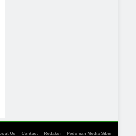
bout Us
Contact
Redaksi
Pedoman Media Siber