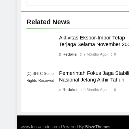
Related News
Aktivitas Ekspor-Impor Tetap
Terjaga Selama November 20
Redaksi
7 Months Ago
0
Pemerintah Fokus Jaga Stabili
(C) BHTC Some
Nasional Jelang Akhir Tahun
Rights Reserved
Redaksi
9 Months Ago
0
www.lensa-indo.com Powered By
.
BlazeThemes