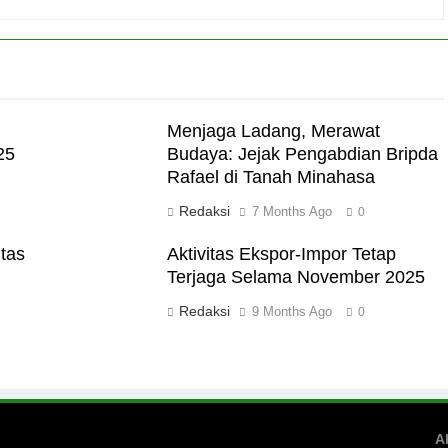
Menjaga Ladang, Merawat
25
Budaya: Jejak Pengabdian Bripda
Rafael di Tanah Minahasa
Redaksi
7 Months Ago
0
tas
Aktivitas Ekspor-Impor Tetap
Terjaga Selama November 2025
Redaksi
9 Months Ago
0
A