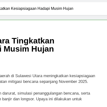
Fokus Jaga Stabilitas Nasional Jelang Akhir Tahun
katkan Kesiapsiagaan Hadapi Musim Hujan
awesi Utara Tingkatkan Kesiapsiagaan Hadapi Musim Hujan
kspor-Impor Tetap Terjaga Selama November 2025
ra Tingkatkan
wesi Utara Mulai Panen Sejumlah Komoditas Pangan
i Musim Hujan
h di Sulawesi Utara meningkatkan kesiapsiagaan
atan mitigasi bencana sepanjang November 2025.
n darurat, simulasi penanggulangan bencana, serta
 banjir dan longsor. Upaya ini dilakukan untuk