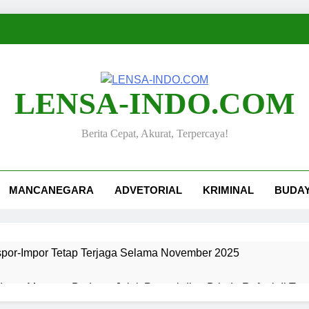
LENSA-INDO.COM
Berita Cepat, Akurat, Terpercaya!
MANCANEGARA
ADVETORIAL
KRIMINAL
BUDA
kspor-Impor Tetap Terjaga Selama November 2025
ang, Merawat Budaya: Jejak Pengabdian Bripda Rafael di Ta