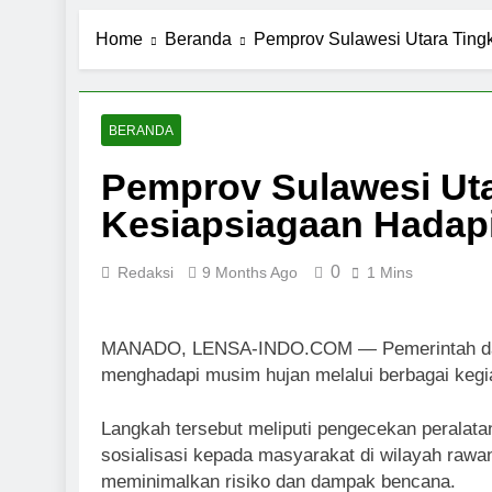
Pemerintah 
Home
Beranda
Pemprov Sulawesi Utara Ting
9 Months Ago
Pemprov Sul
9 Months Ago
Aktivitas E
BERANDA
9 Months Ago
Pemprov Sulawesi Uta
Petani Sula
Kesiapsiagaan Hadap
9 Months Ago
0
Redaksi
9 Months Ago
1 Mins
MANADO, LENSA-INDO.COM — Pemerintah daera
menghadapi musim hujan melalui berbagai kegi
Langkah tersebut meliputi pengecekan peralata
sosialisasi kepada masyarakat di wilayah rawan
meminimalkan risiko dan dampak bencana.