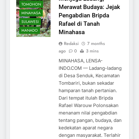
TOMOHON
Merawat Budaya: Jejak
MINAHASA
Pengabdian Bripda
SULAWESI
Rafael di Tanah
MANADO
Minahasa
Redaksi
7 months
ago
0
3 mins
MINAHASA, LENSA-
INDO.COM — Ladang-ladang
di Desa Senduk, Kecamatan
Tombariri, bukan sekadar
hamparan tanah pertanian.
Dari tempat itulah Bripda
Rafael Warouw Polonsakan
menanam nilai pengabdian
tentang pangan, budaya, dan
kedekatan aparat negara
dengan masyarakat. Terlahir