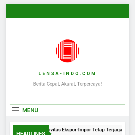
Skip
to
content
LENSA-INDO.COM
Berita Cepat, Akurat, Terpercaya!
MENU
Aktivitas Ekspor-Impor Tetap Terjaga Selam
HEADLINES