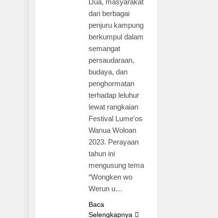
Dua, masyarakat
dari berbagai
penjuru kampung
berkumpul dalam
semangat
persaudaraan,
budaya, dan
penghormatan
terhadap leluhur
lewat rangkaian
Festival Lume’os
Wanua Woloan
2023. Perayaan
tahun ini
TOMOHON
mengusung tema
MINAHASA
“Wongken wo
NASIONAL
Werun u…
BUDAYA
Baca
PARIWISATA
Selengkapnya