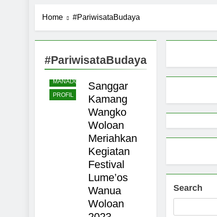
Pemerintah 
MINAHASA
Home
#PariwisataBudaya
9 Months Ago
NASIONAL
Pemprov Sul
BUDAYA
9 Months Ago
PARIWISATA
Aktivitas E
#PariwisataBudaya
SULAWESI
9 Months Ago
Petani Sula
MANADO
Sanggar
9 Months Ago
PROFIL
Kamang
Wangko
Woloan
Meriahkan
Kegiatan
Festival
Lume’os
Search
Wanua
Woloan
2023