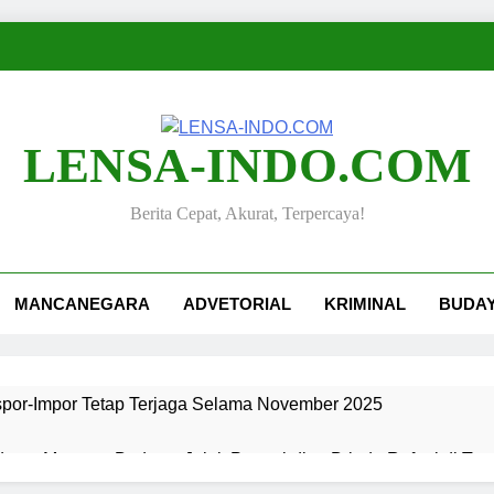
LENSA-INDO.COM
Berita Cepat, Akurat, Terpercaya!
MANCANEGARA
ADVETORIAL
KRIMINAL
BUDA
kspor-Impor Tetap Terjaga Selama November 2025
ang, Merawat Budaya: Jejak Pengabdian Bripda Rafael di Ta