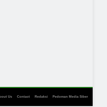
bout Us
Contact
Redaksi
Pedoman Media Siber