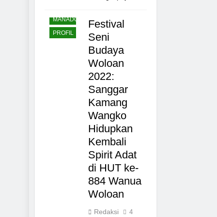
SULAWESI
MANADO
Festival
PROFIL
Seni
Budaya
Woloan
2022:
Sanggar
Kamang
Wangko
Hidupkan
Kembali
Spirit Adat
di HUT ke-
884 Wanua
Woloan
Redaksi
4