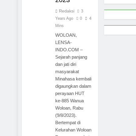
Redaksi
3
Years Ago
0
4
Mins
WOLOAN,
LENSA-
INDO.COM –
Sejarah panjang
dan jati diri
masyarakat
Minahasa kembali
digaungkan dalam
perayaan HUT
ke-885 Wanua
Woloan, Rabu
(9/8/2023).
Bertempat di
Kelurahan Woloan