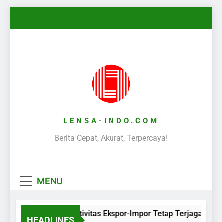
Skip
to
content
LENSA-INDO.COM
Berita Cepat, Akurat, Terpercaya!
MENU
Aktivitas Ekspor-Impor Tetap Terjaga Selam
HEADLINES