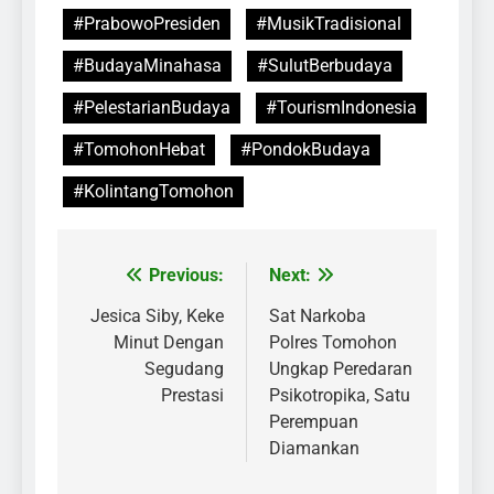
#PrabowoPresiden
#MusikTradisional
#BudayaMinahasa
#SulutBerbudaya
#PelestarianBudaya
#TourismIndonesia
#TomohonHebat
#PondokBudaya
#KolintangTomohon
Previous:
Next:
Post
navigation
Jesica Siby, Keke
Sat Narkoba
Minut Dengan
Polres Tomohon
Segudang
Ungkap Peredaran
Prestasi
Psikotropika, Satu
Perempuan
Diamankan