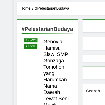
Pemerintah 
Home
#PelestarianBudaya
9 Months Ago
Pemprov Sul
9 Months Ago
TOMOHON
Aktivitas E
#PelestarianBudaya
BUDAYA
9 Months Ago
Petani Sula
SULAWESI
Genovia
9 Months Ago
PROFIL
Hamisi,
Siswi SMP
Gonzaga
Tomohon
yang
Harumkan
Nama
Search
Daerah
Lewat Seni
Musik