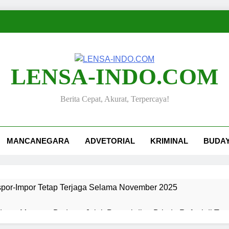
LENSA-INDO.COM
Berita Cepat, Akurat, Terpercaya!
MANCANEGARA
ADVETORIAL
KRIMINAL
BUDA
kspor-Impor Tetap Terjaga Selama November 2025
ang, Merawat Budaya: Jejak Pengabdian Bripda Rafael di Ta