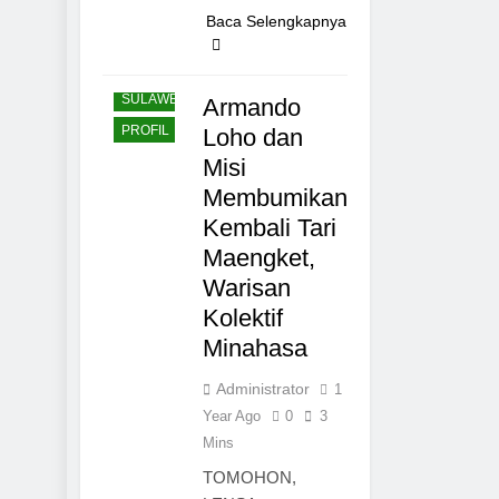
TOMOHON
Baca Selengkapnya
NASIONAL
BUDAYA
SULAWESI
Armando
PROFIL
Loho dan
Misi
Membumikan
Kembali Tari
Maengket,
Warisan
Kolektif
Minahasa
Administrator
1
Year Ago
0
3
Mins
TOMOHON,