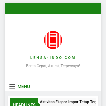
Skip
to
content
LENSA-INDO.COM
Berita Cepat, Akurat, Terpercaya!
MENU
Aktivitas Ekspor-Impor Tetap Terjaga 
HEADLINES