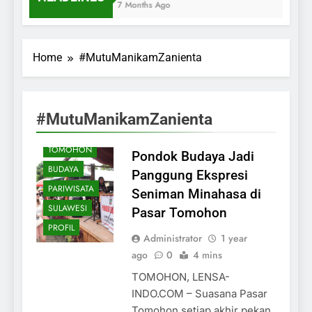
7 Months Ago
Home
#MutuManikamZanienta
#MutuManikamZanienta
TOMOHON
Pondok Budaya Jadi
BUDAYA
Panggung Ekspresi
PARIWISATA
Seniman Minahasa di
SULAWESI
Pasar Tomohon
PROFIL
Administrator
1 year
ago
0
4 mins
TOMOHON, LENSA-
INDO.COM – Suasana Pasar
Tomohon setiap akhir pekan