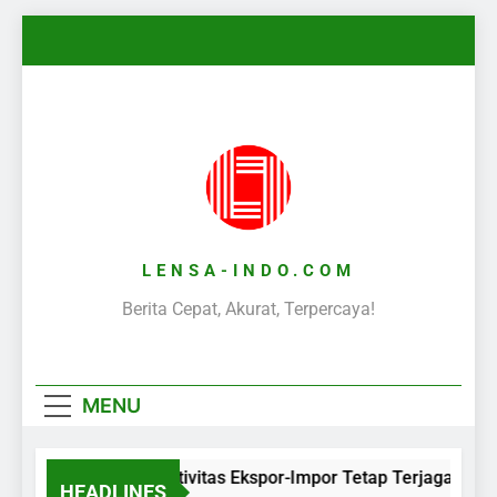
Skip
to
content
LENSA-INDO.COM
Berita Cepat, Akurat, Terpercaya!
MENU
Aktivitas Ekspor-Impor Tetap Terjaga Sela
HEADLINES