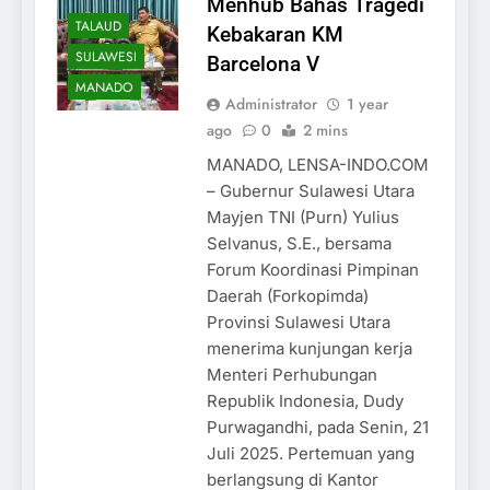
Menhub Bahas Tragedi
TALAUD
Kebakaran KM
SULAWESI
Barcelona V
MANADO
Administrator
1 year
ago
0
2 mins
MANADO, LENSA-INDO.COM
– Gubernur Sulawesi Utara
Mayjen TNI (Purn) Yulius
Selvanus, S.E., bersama
Forum Koordinasi Pimpinan
Daerah (Forkopimda)
Provinsi Sulawesi Utara
menerima kunjungan kerja
Menteri Perhubungan
Republik Indonesia, Dudy
Purwagandhi, pada Senin, 21
Juli 2025. Pertemuan yang
berlangsung di Kantor