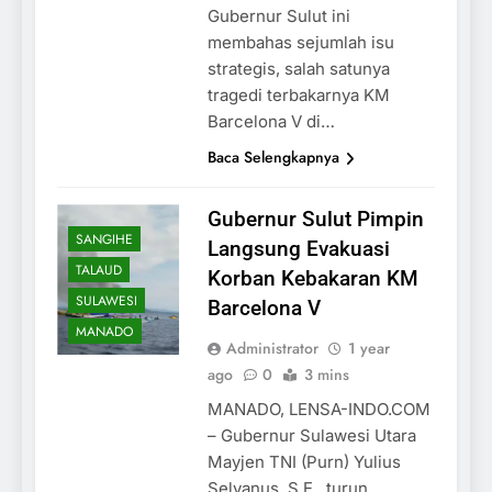
Gubernur Sulut ini
membahas sejumlah isu
strategis, salah satunya
tragedi terbakarnya KM
Barcelona V di…
Baca Selengkapnya
Gubernur Sulut Pimpin
SANGIHE
Langsung Evakuasi
TALAUD
Korban Kebakaran KM
SULAWESI
Barcelona V
MANADO
Administrator
1 year
ago
0
3 mins
MANADO, LENSA-INDO.COM
– Gubernur Sulawesi Utara
Mayjen TNI (Purn) Yulius
Selvanus, S.E., turun