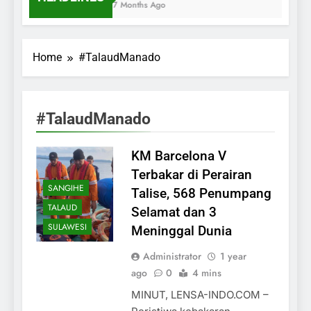
7 Months Ago
Home
#TalaudManado
#TalaudManado
KM Barcelona V
Terbakar di Perairan
SANGIHE
Talise, 568 Penumpang
TALAUD
Selamat dan 3
SULAWESI
Meninggal Dunia
Administrator
1 year
ago
0
4 mins
MINUT, LENSA-INDO.COM –