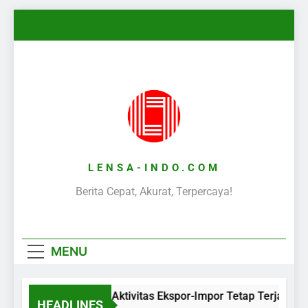
Skip
to
content
LENSA-INDO.COM
Berita Cepat, Akurat, Terpercaya!
MENU
Aktivitas Ekspor-Impor Tetap Terjaga S
HEADLINES