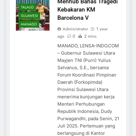
Menhub Bahas Tragedi
TALAUD
Kebakaran KM
SULAWESI
Barcelona V
MANADO
Administrator
1 year
ago
0
2 mins
MANADO, LENSA-INDO.COM
– Gubernur Sulawesi Utara
Mayjen TNI (Purn) Yulius
Selvanus, S.E., bersama
Forum Koordinasi Pimpinan
Daerah (Forkopimda)
Provinsi Sulawesi Utara
menerima kunjungan kerja
Menteri Perhubungan
Republik Indonesia, Dudy
Purwagandhi, pada Senin, 21
Juli 2025. Pertemuan yang
berlangsung di Kantor