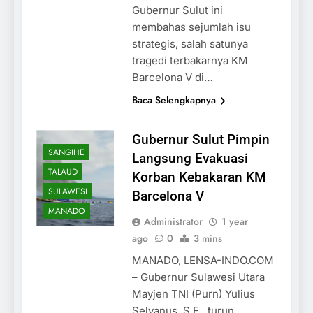
Gubernur Sulut ini
membahas sejumlah isu
strategis, salah satunya
tragedi terbakarnya KM
Barcelona V di…
Baca Selengkapnya
Gubernur Sulut Pimpin
SANGIHE
Langsung Evakuasi
TALAUD
Korban Kebakaran KM
SULAWESI
Barcelona V
MANADO
Administrator
1 year
ago
0
3 mins
MANADO, LENSA-INDO.COM
– Gubernur Sulawesi Utara
Mayjen TNI (Purn) Yulius
Selvanus, S.E., turun