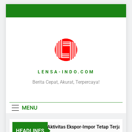
Skip
to
content
LENSA-INDO.COM
Berita Cepat, Akurat, Terpercaya!
MENU
Aktivitas Ekspor-Impor Tetap Terjaga S
HEADLINES