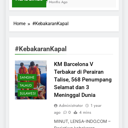
7 Months Ago
Home
#KebakaranKapal
#KebakaranKapal
KM Barcelona V
Terbakar di Perairan
SANGIHE
Talise, 568 Penumpang
TALAUD
Selamat dan 3
SULAWESI
Meninggal Dunia
Administrator
1 year
ago
0
4 mins
MINUT, LENSA-INDO.COM –