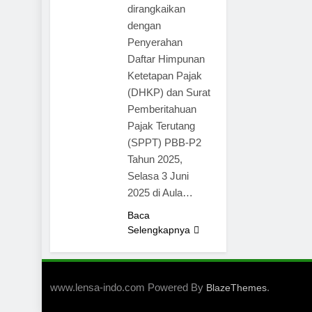
dirangkaikan
dengan
Penyerahan
Daftar Himpunan
Ketetapan Pajak
(DHKP) dan Surat
Pemberitahuan
Pajak Terutang
(SPPT) PBB-P2
Tahun 2025,
Selasa 3 Juni
2025 di Aula…
Baca
Selengkapnya
www.lensa-indo.com Powered By
.
BlazeThemes