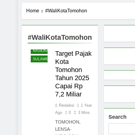
Pemerintah 
Home
#WaliKotaTomohon
9 Months Ago
Pemprov Sul
9 Months Ago
Aktivitas E
#WaliKotaTomohon
TOMOHON
9 Months Ago
Petani Sula
NASIONAL
Target Pajak
9 Months Ago
SULAWESI
Kota
Tomohon
Tahun 2025
Capai Rp
7,2 Miliar
Redaksi
1 Year
Ago
0
3 Mins
Search
TOMOHON,
LENSA-