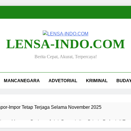
LENSA-INDO.COM
Berita Cepat, Akurat, Terpercaya!
MANCANEGARA
ADVETORIAL
KRIMINAL
BUDA
kspor-Impor Tetap Terjaga Selama November 2025
ang, Merawat Budaya: Jejak Pengabdian Bripda Rafael di Ta