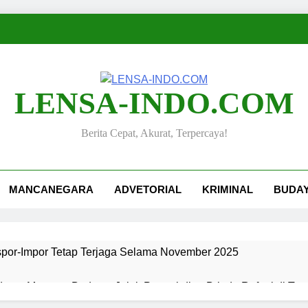
LENSA-INDO.COM
Berita Cepat, Akurat, Terpercaya!
MANCANEGARA
ADVETORIAL
KRIMINAL
BUDA
kspor-Impor Tetap Terjaga Selama November 2025
ang, Merawat Budaya: Jejak Pengabdian Bripda Rafael di Ta