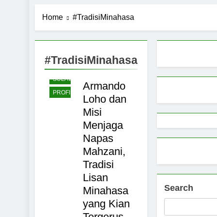
Pemerintah 
Home
#TradisiMinahasa
9 Months Ago
Pemprov Sul
9 Months Ago
TOMOHON
Aktivitas E
#TradisiMinahasa
NASIONAL
9 Months Ago
SULAWESI
Petani Sula
Armando
PROFIL
9 Months Ago
Loho dan
Misi
Menjaga
Napas
Mahzani,
Tradisi
Lisan
Search
Minahasa
yang Kian
Tergerus