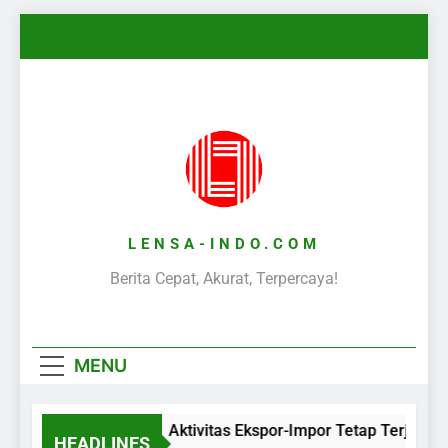
Skip
to
content
LENSA-INDO.COM
Berita Cepat, Akurat, Terpercaya!
MENU
Aktivitas Ekspor-Impor Tetap Terjaga 
HEADLINES