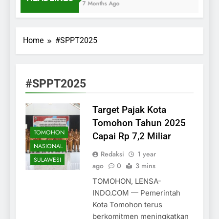
7 Months Ago
Home
#SPPT2025
#SPPT2025
Target Pajak Kota
Tomohon Tahun 2025
TOMOHON
Capai Rp 7,2 Miliar
NASIONAL
Redaksi
1 year
SULAWESI
ago
0
3 mins
TOMOHON, LENSA-
INDO.COM — Pemerintah
Kota Tomohon terus
berkomitmen meningkatkan