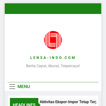
Skip
to
content
LENSA-INDO.COM
Berita Cepat, Akurat, Terpercaya!
MENU
Aktivitas Ekspor-Impor Tetap Terjaga 
HEADLINES