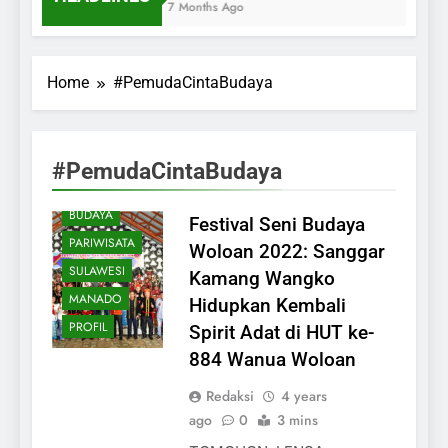
7 Months Ago
Home
#PemudaCintaBudaya
TOMOHON
MINAHASA
#PemudaCintaBudaya
NASIONAL
BUDAYA
Festival Seni Budaya
PARIWISATA
Woloan 2022: Sanggar
SULAWESI
Kamang Wangko
MANADO
Hidupkan Kembali
PROFIL
Spirit Adat di HUT ke-
884 Wanua Woloan
Redaksi
4 years
ago
0
3 mins