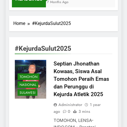
7 Months Ago
Home
#KejurdaSulut2025
#KejurdaSulut2025
Septian Jhonathan
Kowaas, Siswa Asal
TOMOHON
Tomohon Peraih Emas
NASIONAL
dan Perunggu di
SULAWESI
Kejurda Atletik 2025
Administrator
1 year
ago
0
3 mins
TOMOHON, LENSA-