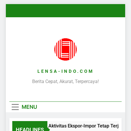
Skip
to
content
LENSA-INDO.COM
Berita Cepat, Akurat, Terpercaya!
MENU
Aktivitas Ekspor-Impor Tetap Terjaga 
HEADLINES