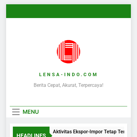
Skip
to
content
LENSA-INDO.COM
Berita Cepat, Akurat, Terpercaya!
MENU
Aktivitas Ekspor-Impor Tetap Terjaga
HEADLINES