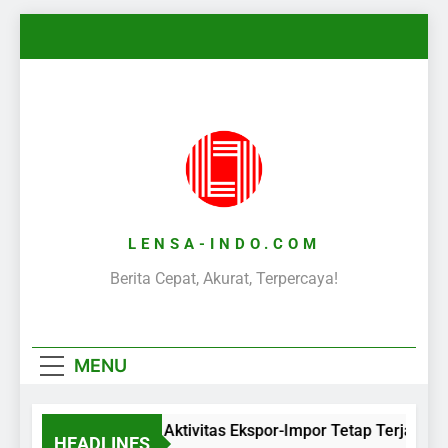
Skip
to
content
LENSA-INDO.COM
Berita Cepat, Akurat, Terpercaya!
MENU
Aktivitas Ekspor-Impor Tetap Terjaga S
HEADLINES