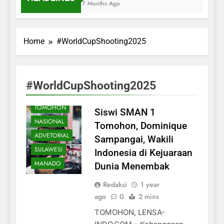
7 Months Ago
Home
#WorldCupShooting2025
#WorldCupShooting2025
TOMOHON
Siswi SMAN 1
NASIONAL
Tomohon, Dominique
ADVETORIAL
Sampangai, Wakili
SULAWESI
Indonesia di Kejuaraan
MANADO
Dunia Menembak
Redaksi
1 year
ago
0
2 mins
TOMOHON, LENSA-