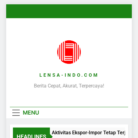
Skip
to
content
LENSA-INDO.COM
Berita Cepat, Akurat, Terpercaya!
MENU
Aktivitas Ekspor-Impor Tetap Terjaga 
HEADLINES