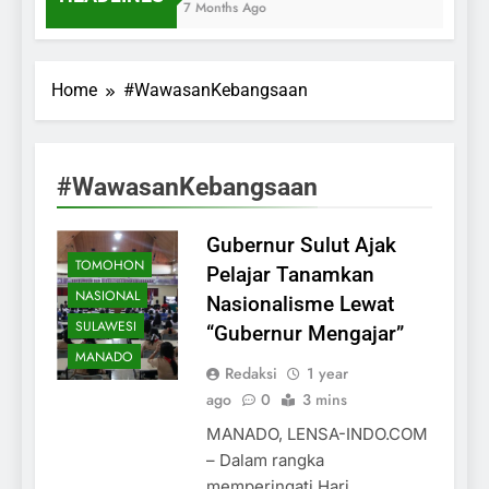
7 Months Ago
Home
#WawasanKebangsaan
#WawasanKebangsaan
Gubernur Sulut Ajak
TOMOHON
Pelajar Tanamkan
NASIONAL
Nasionalisme Lewat
SULAWESI
“Gubernur Mengajar”
MANADO
Redaksi
1 year
ago
0
3 mins
MANADO, LENSA-INDO.COM
– Dalam rangka
memperingati Hari