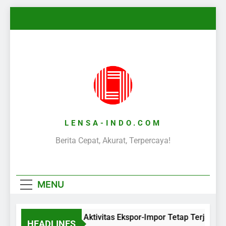
Skip
to
content
LENSA-INDO.COM
Berita Cepat, Akurat, Terpercaya!
MENU
Aktivitas Ekspor-Impor Tetap Terjaga 
HEADLINES