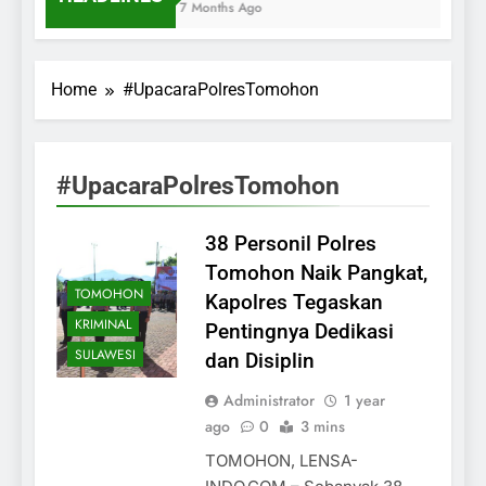
7 Months Ago
Home
#UpacaraPolresTomohon
#UpacaraPolresTomohon
38 Personil Polres
Tomohon Naik Pangkat,
TOMOHON
Kapolres Tegaskan
KRIMINAL
Pentingnya Dedikasi
SULAWESI
dan Disiplin
Administrator
1 year
ago
0
3 mins
TOMOHON, LENSA-