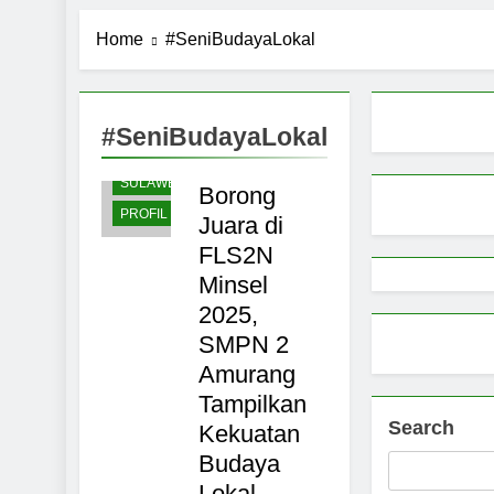
Pemerintah 
Home
#SeniBudayaLokal
9 Months Ago
Pemprov Sul
9 Months Ago
Aktivitas E
#SeniBudayaLokal
MINAHASA
SELATAN
9 Months Ago
Petani Sula
SULAWESI
Borong
9 Months Ago
PROFIL
Juara di
FLS2N
Minsel
2025,
SMPN 2
Amurang
Tampilkan
Search
Kekuatan
Budaya
Lokal