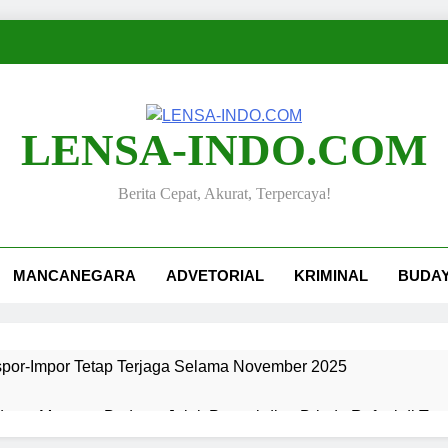
LENSA-INDO.COM
Berita Cepat, Akurat, Terpercaya!
MANCANEGARA
ADVETORIAL
KRIMINAL
BUDA
kspor-Impor Tetap Terjaga Selama November 2025
ang, Merawat Budaya: Jejak Pengabdian Bripda Rafael di Ta