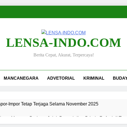
LENSA-INDO.COM
Berita Cepat, Akurat, Terpercaya!
MANCANEGARA
ADVETORIAL
KRIMINAL
BUDA
kspor-Impor Tetap Terjaga Selama November 2025
ang, Merawat Budaya: Jejak Pengabdian Bripda Rafael di Ta