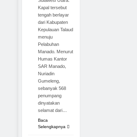
Sulawesi Utara.
Kapal tersebut
tengah berlayar
dari Kabupaten
Kepulauan Talaud
menuju
Pelabuhan
Manado. Menurut
Humas Kantor
SAR Manado,
Nuriadin
Gumeleng,
sebanyak 568
penumpang
dinyatakan
selamat dari…
SANGIHE
Baca
Selengkapnya
TALAUD
SULAWESI