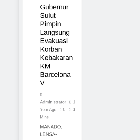
Gubernur
MANADO
Sulut
Pimpin
Langsung
Evakuasi
Korban
Kebakaran
KM
Barcelona
V
Administrator
1
Year Ago
0
3
Mins
MANADO,
LENSA-