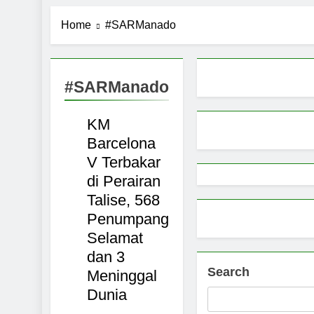
Pemerintah 
Home
#SARManado
9 Months Ago
Pemprov Sul
9 Months Ago
Aktivitas E
#SARManado
SANGIHE
9 Months Ago
TALAUD
Petani Sula
KM
SULAWESI
9 Months Ago
Barcelona
V Terbakar
di Perairan
Talise, 568
Penumpang
Selamat
dan 3
Search
Meninggal
Dunia