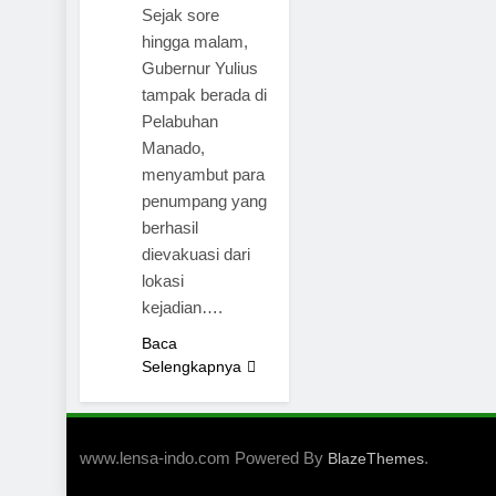
Sejak sore
hingga malam,
Gubernur Yulius
tampak berada di
Pelabuhan
Manado,
menyambut para
penumpang yang
berhasil
dievakuasi dari
lokasi
kejadian….
Baca
Selengkapnya
www.lensa-indo.com Powered By
.
BlazeThemes