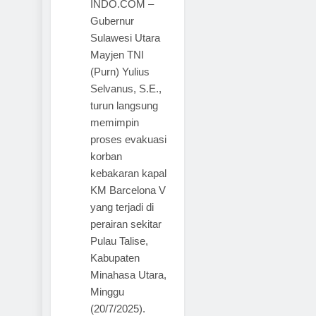
INDO.COM –
Gubernur
Sulawesi Utara
Mayjen TNI
(Purn) Yulius
Selvanus, S.E.,
turun langsung
memimpin
proses evakuasi
korban
kebakaran kapal
KM Barcelona V
yang terjadi di
perairan sekitar
Pulau Talise,
Kabupaten
Minahasa Utara,
Minggu
(20/7/2025).