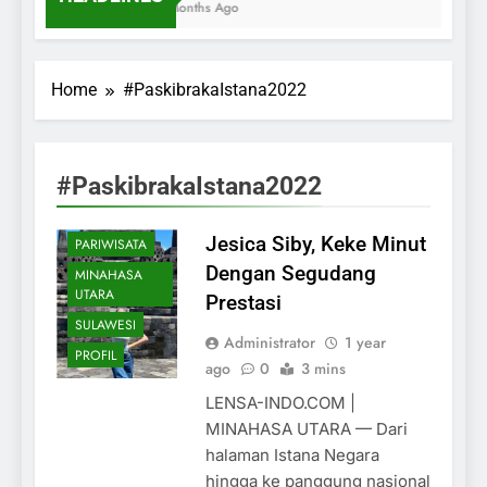
7 Months Ago
Home
#PaskibrakaIstana2022
#PaskibrakaIstana2022
Jesica Siby, Keke Minut
PARIWISATA
Dengan Segudang
MINAHASA
UTARA
Prestasi
SULAWESI
Administrator
1 year
PROFIL
ago
0
3 mins
LENSA-INDO.COM |
MINAHASA UTARA — Dari
halaman Istana Negara
hingga ke panggung nasional