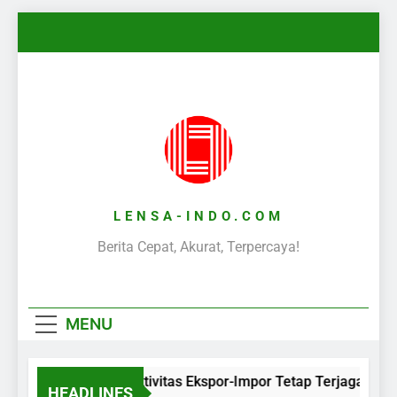
Skip
to
content
LENSA-INDO.COM
Berita Cepat, Akurat, Terpercaya!
MENU
Aktivitas Ekspor-Impor Tetap Terjaga Sel
HEADLINES