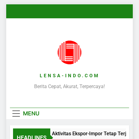
Skip
to
content
LENSA-INDO.COM
Berita Cepat, Akurat, Terpercaya!
MENU
Aktivitas Ekspor-Impor Tetap Terjaga 
HEADLINES