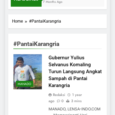
7 Months Ago
Home
#PantaiKarangria
#PantaiKarangria
Gubernur Yulius
Selvanus Komaling
Turun Langsung Angkat
Sampah di Pantai
MANADO
Karangria
Redaksi
1 year
ago
0
3 mins
MANADO, LENSA-INDO.COM