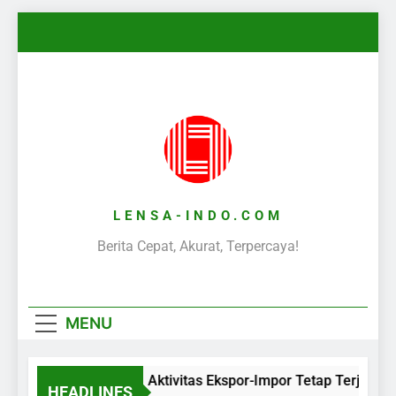
Skip
to
content
LENSA-INDO.COM
Berita Cepat, Akurat, Terpercaya!
MENU
Aktivitas Ekspor-Impor Tetap Terjaga 
HEADLINES