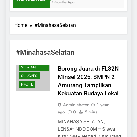
7 Months Ago
Home
#MinahasaSelatan
#MinahasaSelatan
MINAHASA
SELATAN
Borong Juara di FLS2N
SULAWESI
Minsel 2025, SMPN 2
PROFIL
Amurang Tampilkan
Kekuatan Budaya Lokal
Administrator
1 year
ago
0
5 mins
MINAHASA SELATAN,
LENSA-INDO.COM – Siswa-
siswi SMP Negeri 2 Amurang