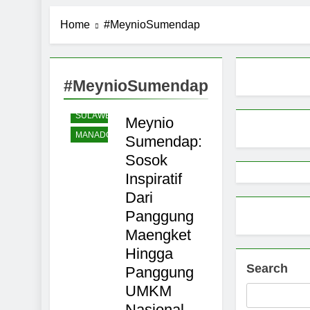
TOMOHON
Pemerintah 
Home
#MeynioSumendap
NASIONAL
9 Months Ago
BUDAYA
Pemprov Sul
9 Months Ago
PARIWISATA
Aktivitas E
#MeynioSumendap
MINAHASA
UTARA
9 Months Ago
Petani Sula
SULAWESI
Meynio
9 Months Ago
MANADO
Sumendap:
Sosok
Inspiratif
Dari
Panggung
Maengket
Hingga
Search
Panggung
UMKM
Nasional