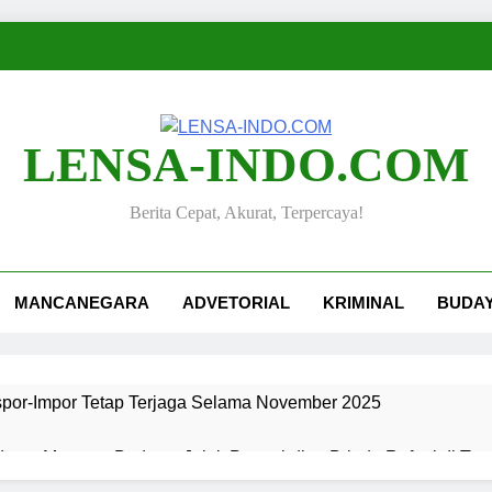
LENSA-INDO.COM
Berita Cepat, Akurat, Terpercaya!
MANCANEGARA
ADVETORIAL
KRIMINAL
BUDA
kspor-Impor Tetap Terjaga Selama November 2025
ang, Merawat Budaya: Jejak Pengabdian Bripda Rafael di Ta