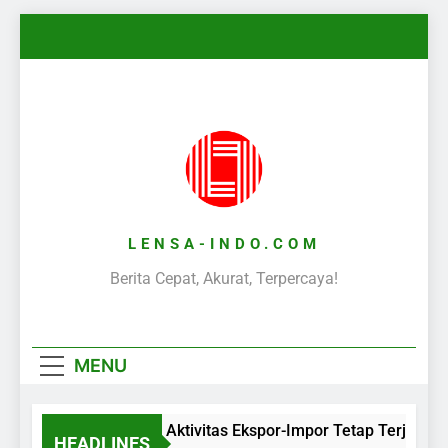
Skip
to
content
LENSA-INDO.COM
Berita Cepat, Akurat, Terpercaya!
MENU
Aktivitas Ekspor-Impor Tetap Terjaga 
HEADLINES