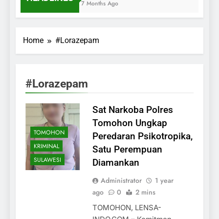
7 Months Ago
Home
#Lorazepam
#Lorazepam
Sat Narkoba Polres
Tomohon Ungkap
TOMOHON
Peredaran Psikotropika,
KRIMINAL
Satu Perempuan
SULAWESI
Diamankan
Administrator
1 year
ago
0
2 mins
TOMOHON, LENSA-