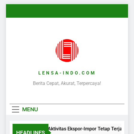
Skip
to
content
LENSA-INDO.COM
Berita Cepat, Akurat, Terpercaya!
MENU
Aktivitas Ekspor-Impor Tetap Terjaga S
HEADLINES