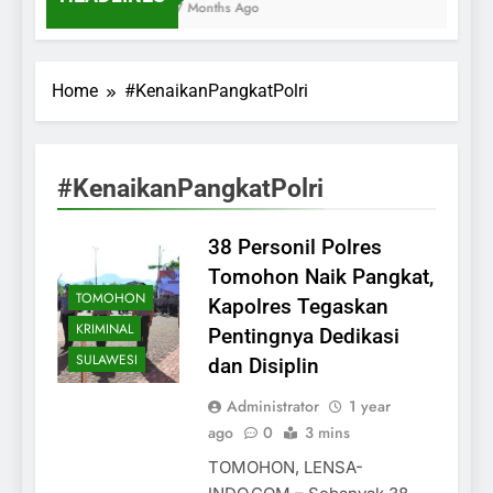
7 Months Ago
Home
#KenaikanPangkatPolri
#KenaikanPangkatPolri
38 Personil Polres
Tomohon Naik Pangkat,
TOMOHON
Kapolres Tegaskan
KRIMINAL
Pentingnya Dedikasi
SULAWESI
dan Disiplin
Administrator
1 year
ago
0
3 mins
TOMOHON, LENSA-