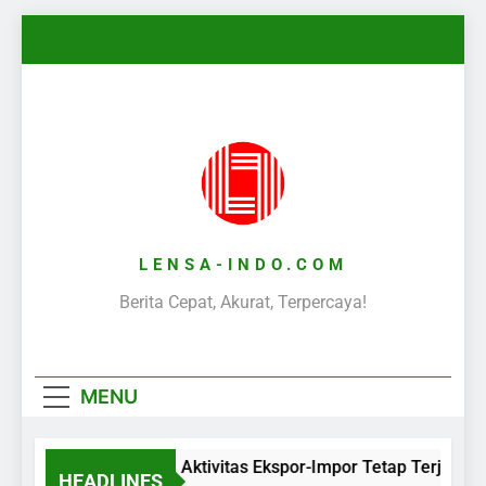
Skip
to
content
LENSA-INDO.COM
Berita Cepat, Akurat, Terpercaya!
MENU
Aktivitas Ekspor-Impor Tetap Terjaga 
HEADLINES