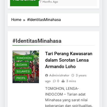
7 Months Ago
Home
#IdentitasMinahasa
#IdentitasMinahasa
Tari Perang Kawasaran
TOMOHON
dalam Sorotan Lensa
BUDAYA
Armando Loho
SULAWESI
Administrator
3 years
PROFIL
ago
0
3 mins
TOMOHON, LENSA-
INDO.COM – Tarian adat
Minahasa yang sarat nilai
keberanian dan spiritualitas,