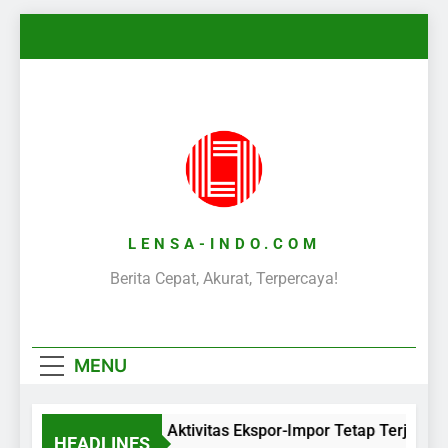
Skip
to
content
LENSA-INDO.COM
Berita Cepat, Akurat, Terpercaya!
MENU
Aktivitas Ekspor-Impor Tetap Terjaga 
HEADLINES