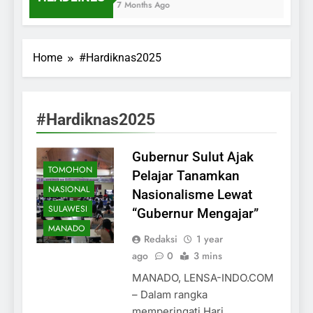
7 Months Ago
Home
#Hardiknas2025
#Hardiknas2025
Gubernur Sulut Ajak
TOMOHON
Pelajar Tanamkan
NASIONAL
Nasionalisme Lewat
SULAWESI
“Gubernur Mengajar”
MANADO
Redaksi
1 year
ago
0
3 mins
MANADO, LENSA-INDO.COM
– Dalam rangka
memperingati Hari