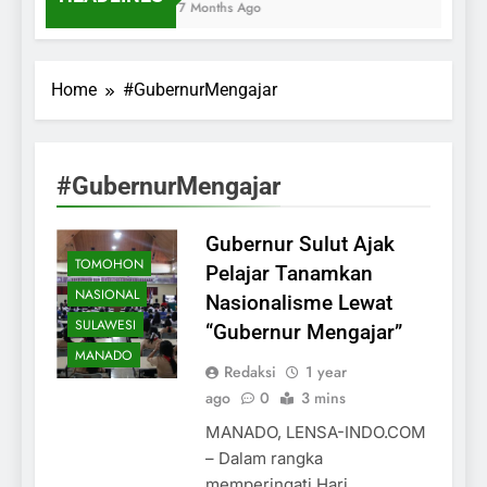
7 Months Ago
Home
#GubernurMengajar
#GubernurMengajar
Gubernur Sulut Ajak
TOMOHON
Pelajar Tanamkan
NASIONAL
Nasionalisme Lewat
SULAWESI
“Gubernur Mengajar”
MANADO
Redaksi
1 year
ago
0
3 mins
MANADO, LENSA-INDO.COM
– Dalam rangka
memperingati Hari