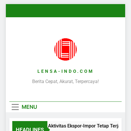
Skip
to
content
LENSA-INDO.COM
Berita Cepat, Akurat, Terpercaya!
MENU
Aktivitas Ekspor-Impor Tetap Terjaga 
HEADLINES