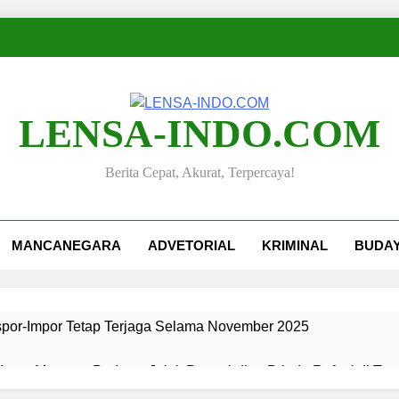
LENSA-INDO.COM
Berita Cepat, Akurat, Terpercaya!
MANCANEGARA
ADVETORIAL
KRIMINAL
BUDA
kspor-Impor Tetap Terjaga Selama November 2025
ang, Merawat Budaya: Jejak Pengabdian Bripda Rafael di Ta