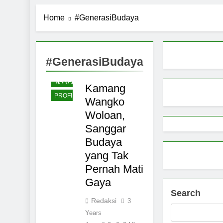
Pemerintah 
MINAHASA
Home
#GenerasiBudaya
9 Months Ago
NASIONAL
Pemprov Sul
BUDAYA
9 Months Ago
PARIWISATA
Aktivitas E
#GenerasiBudaya
SULAWESI
9 Months Ago
MANADO
Petani Sula
Kamang
PROFIL
9 Months Ago
Wangko
Woloan,
Sanggar
Budaya
yang Tak
Pernah Mati
Gaya
Search
Redaksi
3
Years