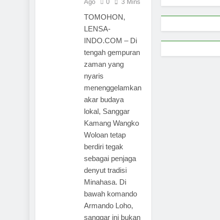
Ago
0
3 Mins
TOMOHON,
LENSA-
INDO.COM – Di
tengah gempuran
zaman yang
nyaris
menenggelamkan
akar budaya
lokal, Sanggar
Kamang Wangko
Woloan tetap
berdiri tegak
sebagai penjaga
denyut tradisi
Minahasa. Di
bawah komando
Armando Loho,
sanggar ini bukan