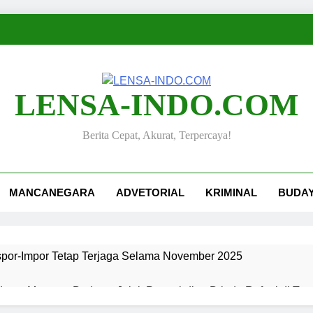
LENSA-INDO.COM
Berita Cepat, Akurat, Terpercaya!
MANCANEGARA
ADVETORIAL
KRIMINAL
BUDA
kspor-Impor Tetap Terjaga Selama November 2025
ang, Merawat Budaya: Jejak Pengabdian Bripda Rafael di Ta