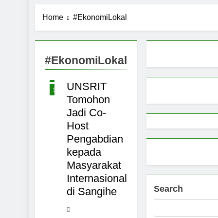
Pemerintah 
Home
#EkonomiLokal
9 Months Ago
Pemprov Sul
9 Months Ago
Aktivitas E
#EkonomiLokal
NASIONAL
9 Months Ago
SANGIHE
Petani Sula
UNSRIT
SULAWESI
9 Months Ago
Tomohon
Jadi Co-
Host
Pengabdian
kepada
Masyarakat
Internasional
Search
di Sangihe