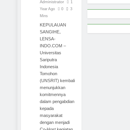
Administrator
1
Year Ago
0
3
Mins
KEPULAUAN
SANGIHE,
LENSA-
INDO.COM –
Universitas
Sariputra
Indonesia
Tomohon
(UNSRIT) kembali
menunjukkan
komitmennya
dalam pengabdian
kepada
masyarakat
dengan menjadi
Co-Host kegiatan