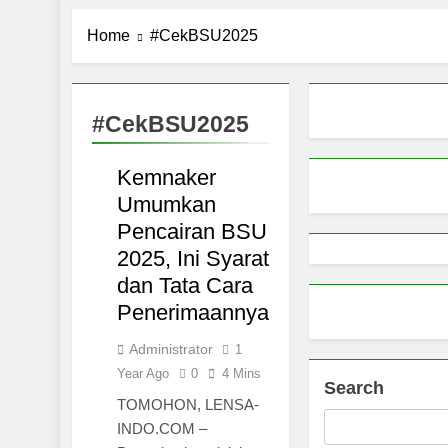
Pemerintah 
Home
#CekBSU2025
9 Months Ago
Pemprov Sul
9 Months Ago
Aktivitas E
#CekBSU2025
9 Months Ago
NASIONAL
Petani Sula
Kemnaker
SULAWESI
9 Months Ago
Umumkan
Pencairan BSU
2025, Ini Syarat
dan Tata Cara
Penerimaannya
Administrator
1
Year Ago
0
4 Mins
Search
TOMOHON, LENSA-
INDO.COM –