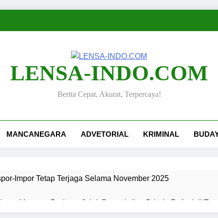
LENSA-INDO.COM
Berita Cepat, Akurat, Terpercaya!
MANCANEGARA
ADVETORIAL
KRIMINAL
BUDA
kspor-Impor Tetap Terjaga Selama November 2025
ang, Merawat Budaya: Jejak Pengabdian Bripda Rafael di Ta