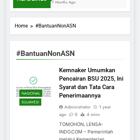
7 Months Ago
Home
#BantuanNonASN
#BantuanNonASN
Kemnaker Umumkan
Pencairan BSU 2025, Ini
Syarat dan Tata Cara
NASIONAL
Penerimaannya
SULAWESI
Administrator
1 year
ago
0
4 mins
TOMOHON, LENSA-
INDO.COM – Pemerintah
melalui Kementerian