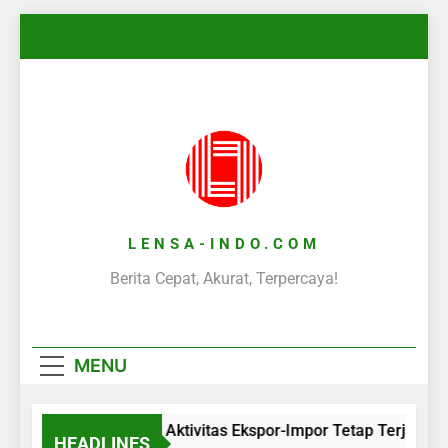
Skip
to
content
LENSA-INDO.COM
Berita Cepat, Akurat, Terpercaya!
MENU
Aktivitas Ekspor-Impor Tetap Terjaga 
HEADLINES