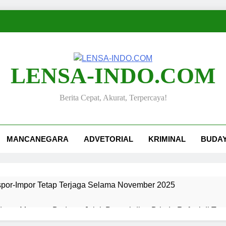
LENSA-INDO.COM
Berita Cepat, Akurat, Terpercaya!
MANCANEGARA
ADVETORIAL
KRIMINAL
BUDA
kspor-Impor Tetap Terjaga Selama November 2025
ang, Merawat Budaya: Jejak Pengabdian Bripda Rafael di Ta