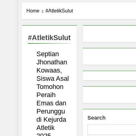
Pemerintah 
Home
#AtletikSulut
9 Months Ago
Pemprov Sul
9 Months Ago
Aktivitas E
#AtletikSulut
TOMOHON
9 Months Ago
NASIONAL
Petani Sula
Septian
SULAWESI
9 Months Ago
Jhonathan
Kowaas,
Siswa Asal
Tomohon
Peraih
Emas dan
Perunggu
Search
di Kejurda
Atletik
2025