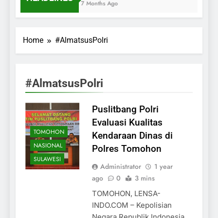
7 Months Ago
Home
#AlmatsusPolri
#AlmatsusPolri
Puslitbang Polri
Evaluasi Kualitas
TOMOHON
Kendaraan Dinas di
NASIONAL
Polres Tomohon
SULAWESI
Administrator
1 year
ago
0
3 mins
TOMOHON, LENSA-
INDO.COM – Kepolisian
Negara Republik Indonesia