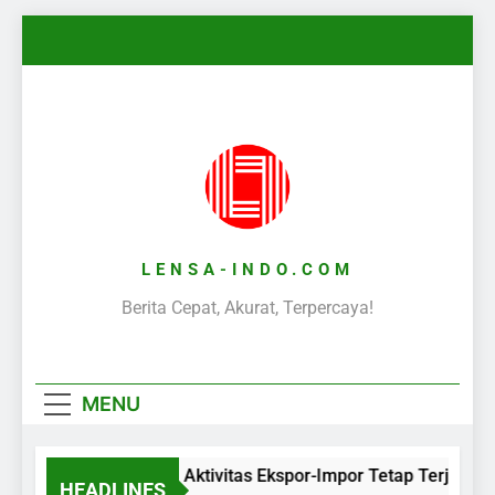
Skip
to
content
LENSA-INDO.COM
Berita Cepat, Akurat, Terpercaya!
MENU
Aktivitas Ekspor-Impor Tetap Terjaga 
HEADLINES