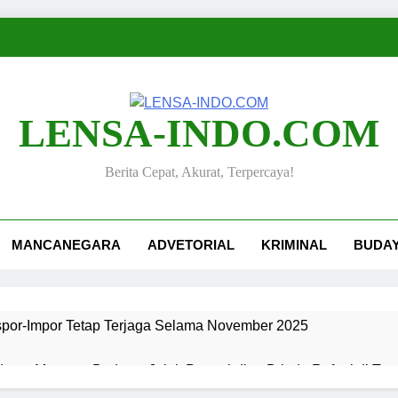
LENSA-INDO.COM
Berita Cepat, Akurat, Terpercaya!
MANCANEGARA
ADVETORIAL
KRIMINAL
BUDA
kspor-Impor Tetap Terjaga Selama November 2025
ang, Merawat Budaya: Jejak Pengabdian Bripda Rafael di Ta