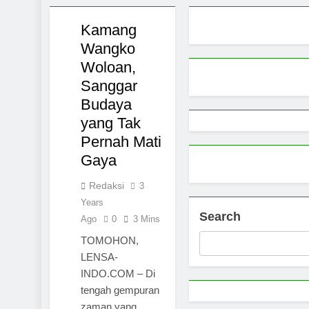
Pemerintah 
MANADO
Kamang
9 Months Ago
PROFIL
Wangko
Pemprov Sul
Woloan,
9 Months Ago
Aktivitas E
Sanggar
9 Months Ago
Budaya
Petani Sula
yang Tak
9 Months Ago
Pernah Mati
Gaya
Redaksi
3
Years
Search
Ago
0
3 Mins
TOMOHON,
LENSA-
INDO.COM – Di
tengah gempuran
zaman yang