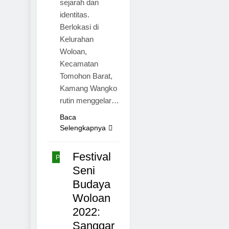
sejarah dan
identitas.
Berlokasi di
Kelurahan
Woloan,
TOMOHON
Kecamatan
MINAHASA
Tomohon Barat,
NASIONAL
Kamang Wangko
rutin menggelar…
BUDAYA
PARIWISATA
Baca
Selengkapnya
SULAWESI
MANADO
Festival
PROFIL
Seni
Budaya
Woloan
2022:
Sanggar