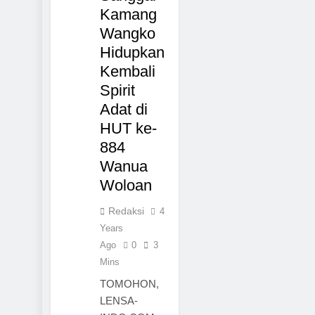
Kamang
Wangko
Hidupkan
Kembali
Spirit
Adat di
HUT ke-
884
Wanua
Woloan
Redaksi
4
Years
Ago
0
3
Mins
TOMOHON,
LENSA-